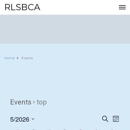
RLSBCA
Home
Events
Events
top
5/2026
E
E
S
M
E
O
S
v
A