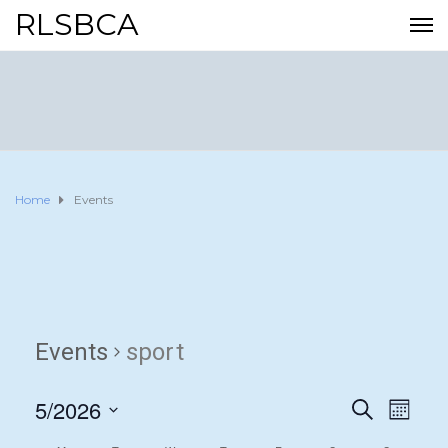
RLSBCA
Home
Events
Events
sport
5/2026
E
E
S
M
E
O
S
v
A