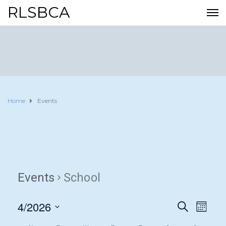
RLSBCA
Home
Events
Events
School
4/2026
E
E
S
M
E
O
S
v
A