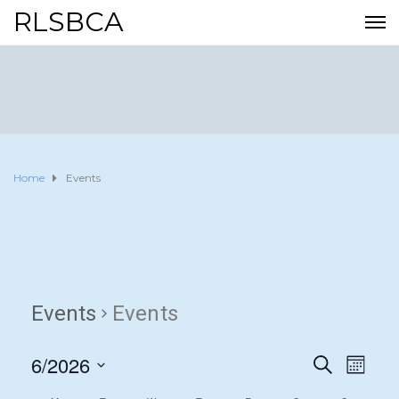
RLSBCA
Home
Events
Events
Events
6/2026
E
E
S
M
E
O
S
v
A